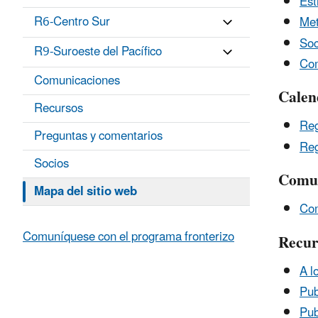
Est
R6-Centro Sur
Met
Soc
R9-Suroeste del Pacífico
Com
Comunicaciones
Calen
Recursos
Reg
Preguntas y comentarios
Reg
Socios
Comun
Mapa del sitio web
Com
Comuníquese con el programa fronterizo
Recur
A l
Pub
Pub