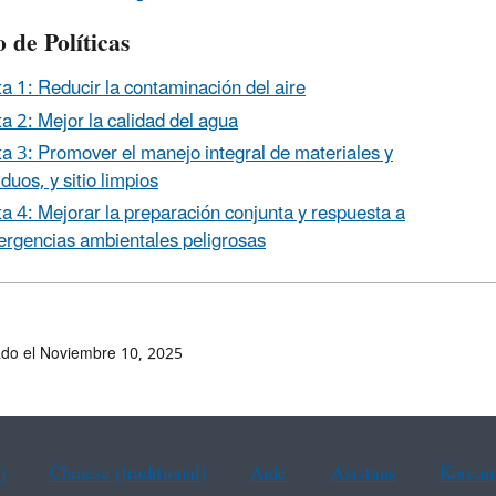
 de Políticas
a 1: Reducir la contaminación del aire
a 2: Mejor la calidad del agua
a 3: Promover el manejo integral de materiales y
iduos, y sitio limpios
a 4: Mejorar la preparación conjunta y respuesta a
rgencias ambientales peligrosas
ado el Noviembre 10, 2025
)
Chinese (traditional)
Aide
Asistans
Korean