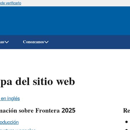
e verificarlo
Pasar
al
contenido
principal
mas
Conozcanos
a del sitio web
 en inglés
mación sobre Frontera 2025
Re
roducción