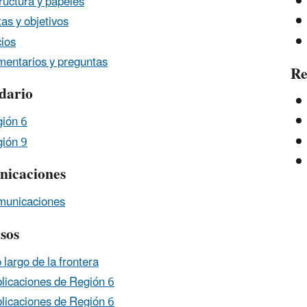
ructura y papeles
as y objetivos
ios
entarios y preguntas
Re
dario
ión 6
ión 9
icaciones
unicaciones
sos
o largo de la frontera
licaciones de Región 6
licaciones de Región 6