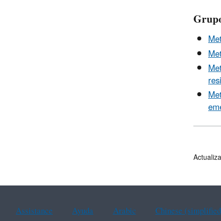
Grupo
Met
Met
Met
res
Met
eme
Actualiz
Assistance
Ayuda
Arabic
Chinese (simplified