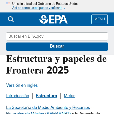
Pasar
Un sitio oficial del Gobierno de Estados Unidos
Así es como usted puede verificarlo
al
contenido
principal
MENÚ
Programa fronterizo
Buscar
Estructura y papeles de
Frontera 2025
Versión en inglés
Introducción
Estructura
Metas
La Secretaría de Medio Ambiente y Recursos
Naturales de México (SEMARNAT)
y la Agencia de