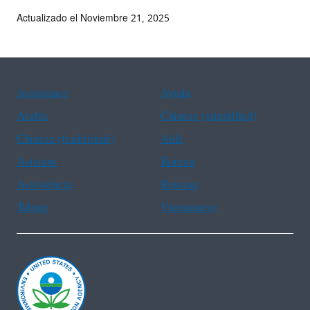
Actualizado el Noviembre 21, 2025
Assistance
Ayuda
Arabic
Chinese (simplified)
Chinese (traditional)
Aide
Asistans
Korean
Assistência
Russian
Tulong
Vietnamese