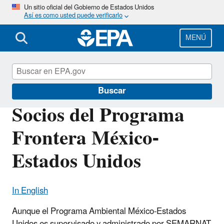
Pasar
Un sitio oficial del Gobierno de Estados Unidos
Así es como usted puede verificarlo
al
contenido
principal
MENÚ
Programa fronterizo
Buscar
Socios del Programa
Frontera México-
Estados Unidos
In English
Aunque el Programa Ambiental México-Estados
Unidos es supervisado y administrado por SEMARNAT