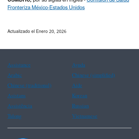
Fronteriza México-Estados Unidos
Actualizado el Enero 20, 2026
Assistance
Ayuda
Arabic
Chinese (simplified)
Chinese (traditional)
Aide
Asistans
Korean
Assistência
Russian
Tulong
Vietnamese