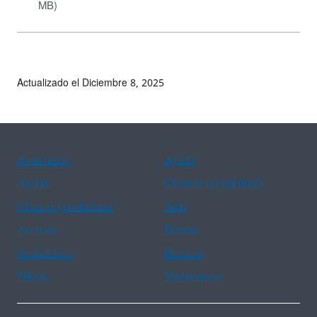
MB)
Actualizado el Diciembre 8, 2025
Assistance
Ayuda
Arabic
Chinese (simplified)
Chinese (traditional)
Aide
Asistans
Korean
Assistência
Russian
Tulong
Vietnamese