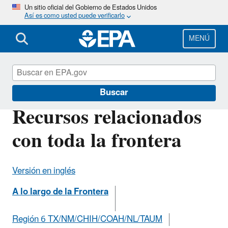
Pasar
Un sitio oficial del Gobierno de Estados Unidos
Así es como usted puede verificarlo
al
contenido
principal
MENÚ
Programa fronterizo
Buscar
Recursos relacionados
con toda la frontera
Versión en inglés
A lo largo de la Frontera
Región 6 TX/NM/CHIH/COAH/NL/TAUM